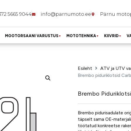
372 5665 9044
info@parnumoto.ee
Pärnu moto
MOOTORSAANI VARUSTUS
MOTOTEHNIKA
KIIVRID
V
▼
▼
▼
Esileht
ATV ja UTV va
Brembo piduriklotsid Ca
Brembo Piduriklot
Brembo pidurisadulate orig
täpselt sama OE-materjali,
töötatud konkreetse raken