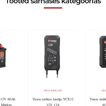
Tooted sarnases kategoorias
AKULAADIJAD
AK
 12V 60Ah
Yuasa nutikas laadija YCX12
Yuasa nuti
 Märkus:
12V 12A
6/