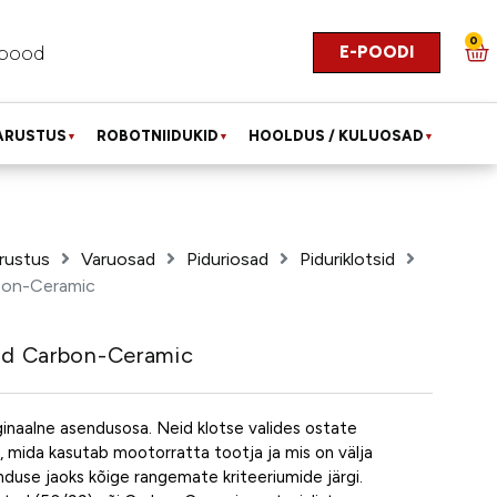
0
E-POODI
pood
ARUSTUS
ROBOTNIIDUKID
HOOLDUS / KULUOSAD
▼
▼
▼
rustus
Varuosad
Piduriosad
Piduriklotsid
rbon-Ceramic
sid Carbon-Ceramic
inaalne asendusosa. Neid klotse valides ostate
 mida kasutab mootorratta tootja ja mis on välja
duse jaoks kõige rangemate kriteeriumide järgi.