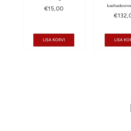
kaubaaluseve
€
15,00
€
132,
LISA KORVI
LISA KO