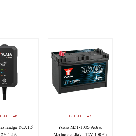
ULAADIJAD
AKULAADIJAD
kas laadija YCX1.5
Yuasa M31-100S Active
12V 1.5A
Marine stardiaku 12V 100Ah