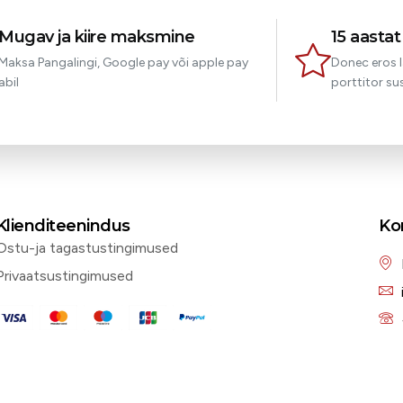
Mugav ja kiire maksmine
15 aasta
Maksa Pangalingi, Google pay või apple pay
Donec eros l
abil
porttitor sus
Klienditeenindus
Ko
Ostu-ja tagastustingimused
Privaatsustingimused