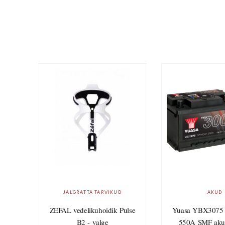
JALGRATTA TARVIKUD
AKUD
ZEFAL vedelikuhoidik Pulse
Yuasa YBX3075
B2 - valge
550A SMF aku