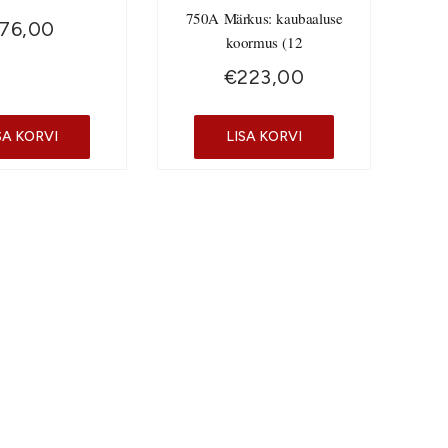
750A Märkus: kaubaaluse
76,00
koormus (12
€
223,00
SA KORVI
LISA KORVI