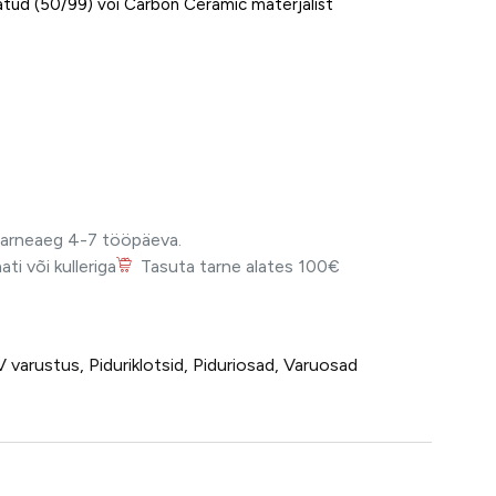
atud (50/99) või Carbon Ceramic materjalist
Tarneaeg 4-7 tööpäeva.
i või kulleriga
Tasuta tarne alates 100€
V varustus
,
Piduriklotsid
,
Piduriosad
,
Varuosad