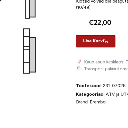
Klotsid võivad olla paagut
(10/49).
€
22,00
Lisa Korvi
Kaup asub kesklaos. 
Transport pakiautomaat
Tootekood:
231-07026
Kategooriad:
ATV ja UT
Bränd:
Brembo