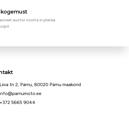
t kogemust
aoreet auctor nostra in platea
cipit.
ntakt
Liiva tn 2, Pärnu, 80020 Pärnu maakond
info@parnumoto.ee
+372 5665 9044