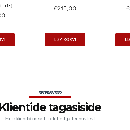
du (18)
€
215,00
€
00
RVI
LISA KORVI
LI
REFERENTSID
Klientide tagasiside
Meie kliendid meie toodetest ja teenustest