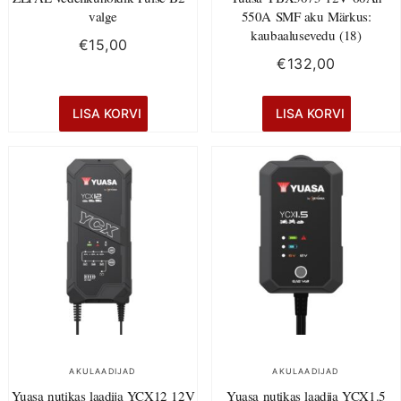
valge
550A SMF aku Märkus:
kaubaalusevedu (18)
€
15,00
€
132,00
LISA KORVI
LISA KORVI
AKULAADIJAD
AKULAADIJAD
Yuasa nutikas laadija YCX12 12V
Yuasa nutikas laadija YCX1.5