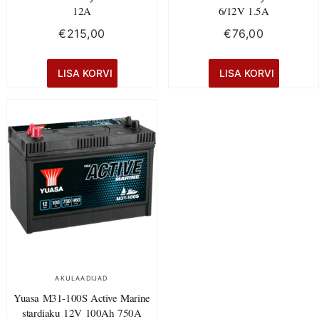
12A
6/12V 1.5A
€
215,00
€
76,00
LISA KORVI
LISA KORVI
AKULAADIJAD
Yuasa M31-100S Active Marine
stardiaku 12V 100Ah 750A