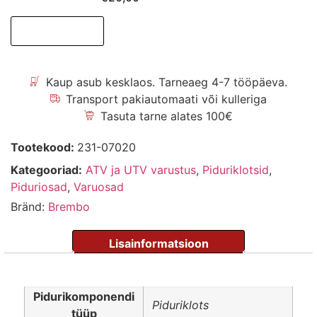
Lisa korvi
Kaup asub kesklaos. Tarneaeg 4-7 tööpäeva.
Transport pakiautomaati või kulleriga
Tasuta tarne alates 100€
Tootekood:
231-07020
Kategooriad:
ATV ja UTV varustus
,
Piduriklotsid
,
Piduriosad
,
Varuosad
Bränd:
Brembo
Pidurikomponendi
Piduriklots
tüüp