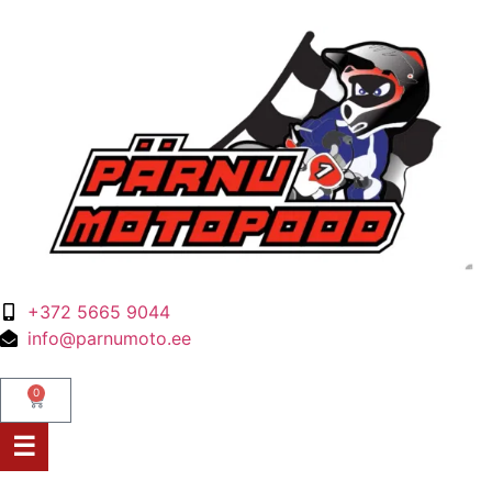
+372 5665 9044
info@parnumoto.ee
0
☰