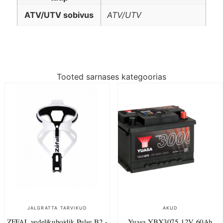
ATV/UTV sobivus
ATV/UTV
Tooted sarnases kategoorias
JALGRATTA TARVIKUD
AKUD
ZEFAL vedelikuhoidik Pulse B2 -
Yuasa YBX3075 12V 60Ah