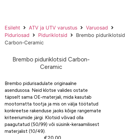
Esileht
ATV ja UTV varustus
Varuosad
Piduriosad
Piduriklotsid
Brembo piduriklotsid
Carbon-Ceramic
Brembo piduriklotsid Carbon-
Ceramic
Brembo pidurisadulate originaalne
asendusosa. Neid klotse valides ostate
täpselt sama OE-materjali, mida kasutab
mootorratta tootja ja mis on välja töötatud
konkreetse rakenduse jaoks kõige rangemate
kriteeriumide järgi. Klotsid võivad olla
paagutatud (50/99) või süsinik-keraamilisest
materjalist (10/49).
€
20,00