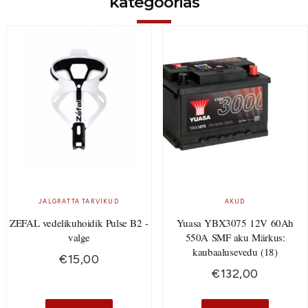
kategoorias
JALGRATTA TARVIKUD
AKUD
ZEFAL vedelikuhoidik Pulse B2 -
Yuasa YBX3075 12V 60Ah
valge
550A SMF aku Märkus:
kaubaalusevedu (18)
€
15,00
€
132,00