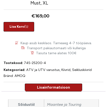
Must, XL
€
169,00
Lisa Korvi
Kaup asub kesklaos. Tarneaeg 4-7 tööpäeva.
Transport pakiautomaati või kulleriga
Tasuta tarne alates 100€
Tootekood:
745-25200-4
Kategooriad:
ATV ja UTV varustus
,
Kiivrid
,
Seikluskiivrid
Bränd:
AMOQ
Sõidustiil
Maantee ja Touring