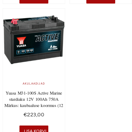
AKULAADIJAD
Yuasa M31-100S Active Marine
stardiaku 12V 100Ah 750A
Märkus: kaubaaluse koormus (12
€
223,00
LISA KORVI