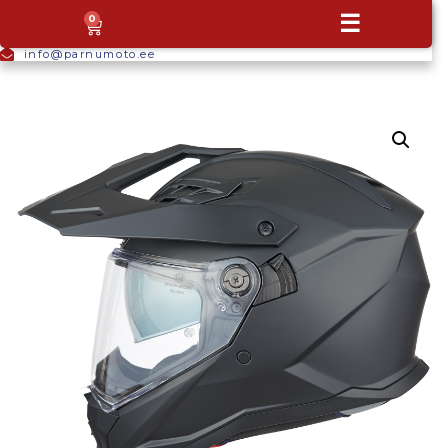
+372
☰
0
5665
9044
info@parnumoto.ee