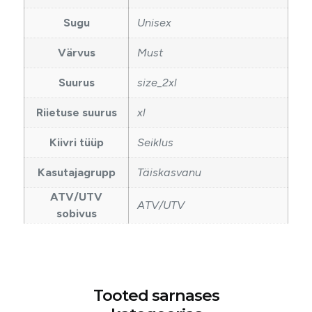
Sugu
Unisex
Värvus
Must
Suurus
size_2xl
Riietuse suurus
xl
Kiivri tüüp
Seiklus
Kasutajagrupp
Täiskasvanu
ATV/UTV
ATV/UTV
sobivus
Tooted sarnases