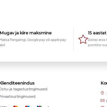
Mugav ja kiire maksmine
15 aasta
Maksa Pangalingi, Google pay või apple pay
Donec eros l
abil
porttitor sus
Klienditeenindus
Ko
Ostu-ja tagastustingimused
Privaatsustingimused