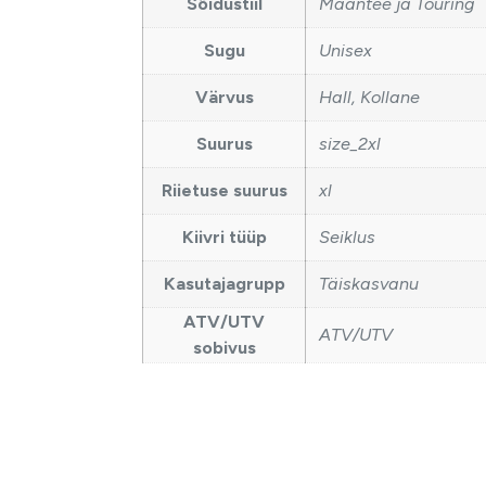
Sõidustiil
Maantee ja Touring
Sugu
Unisex
Värvus
Hall, Kollane
Suurus
size_2xl
Riietuse suurus
xl
Kiivri tüüp
Seiklus
Kasutajagrupp
Täiskasvanu
ATV/UTV
ATV/UTV
sobivus