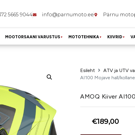
372 5665 9044
info@parnumoto.ee
Pärnu moto
MOOTORSAANI VARUSTUS
MOTOTEHNIKA
KIIVRID
V
▼
▼
▼
Esileht
ATV ja UTV va
AI100 Mojave hall/kollane
AMOQ Kiiver AI100
€
189,00