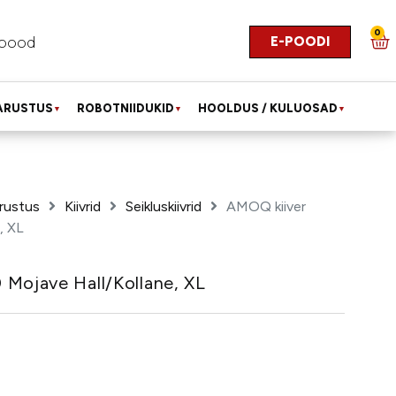
0
E-POODI
pood
ARUSTUS
ROBOTNIIDUKID
HOOLDUS / KULUOSAD
▼
▼
▼
rustus
Kiivrid
Seikluskiivrid
AMOQ kiiver
, XL
 Mojave Hall/kollane, XL