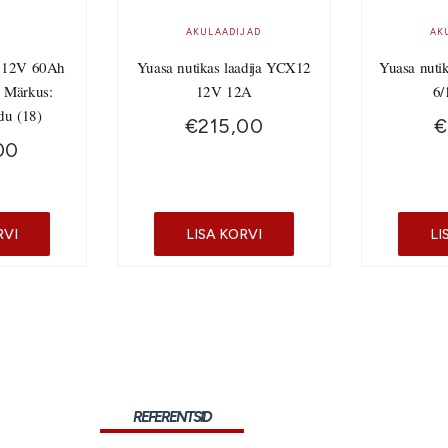
AKULAADIJAD
AK
 12V 60Ah
Yuasa nutikas laadija YCX12
Yuasa nuti
 Märkus:
12V 12A
6/
du (18)
€
215,00
€
00
RVI
LISA KORVI
LI
REFERENTSID