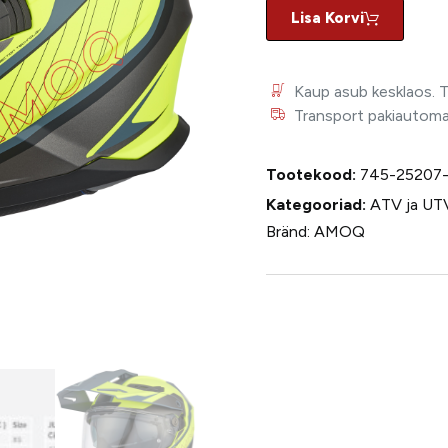
Lisa Korvi
Kaup asub kesklaos. 
Transport pakiautomaat
Tootekood:
745-25207
Kategooriad:
ATV ja UT
Bränd:
AMOQ