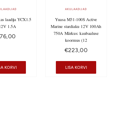
ULAADIJAD
AKULAADIJAD
kas laadija YCX1.5
Yuasa M31-100S Active
12V 1.5A
Marine stardiaku 12V 100Ah
750A Märkus: kaubaaluse
76,00
koormus (12
€
223,00
SA KORVI
LISA KORVI