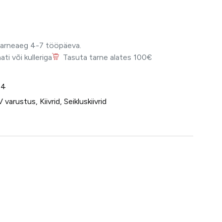
Tarneaeg 4-7 tööpäeva.
i või kulleriga
Tasuta tarne alates 100€
-4
V varustus
,
Kiivrid
,
Seikluskiivrid