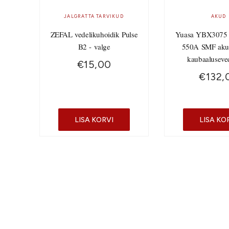
JALGRATTA TARVIKUD
AKUD
ZEFAL vedelikuhoidik Pulse
Yuasa YBX3075
B2 - valge
550A SMF aku
kaubaaluseve
€
15,00
€
132,
LISA KORVI
LISA KO