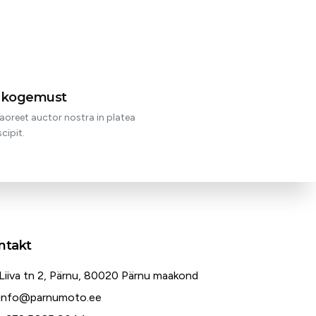
t kogemust
aoreet auctor nostra in platea
cipit.
ntakt
Liiva tn 2, Pärnu, 80020 Pärnu maakond
info@parnumoto.ee