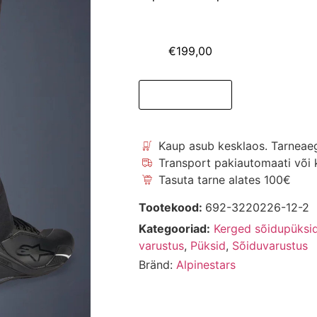
€
199,00
Lisa korvi
Kaup asub kesklaos. Tarneae
Transport pakiautomaati või k
Tasuta tarne alates 100€
Tootekood:
692-3220226-12-2
Kategooriad:
Kerged sõidupüksid
varustus
,
Püksid
,
Sõiduvarustus
Bränd:
Alpinestars