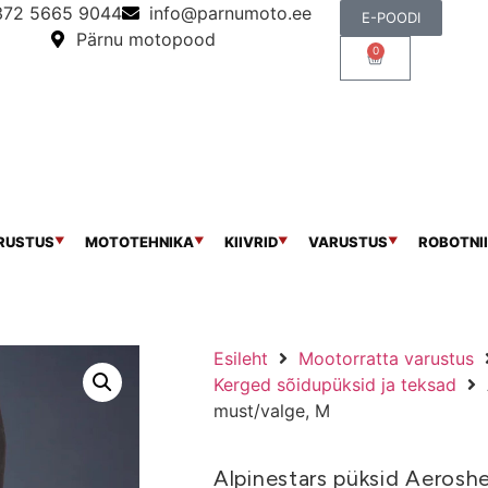
372 5665 9044
info@parnumoto.ee
E-POODI
Pärnu motopood
0
RUSTUS
MOTOTEHNIKA
KIIVRID
VARUSTUS
ROBOTNII
▼
▼
▼
▼
Esileht
Mootorratta varustus
Kerged sõidupüksid ja teksad
must/valge, M
Alpinestars püksid Aeroshe