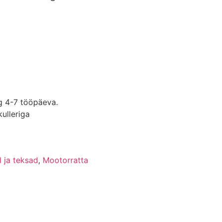
g 4-7 tööpäeva.
ulleriga
 ja teksad
,
Mootorratta