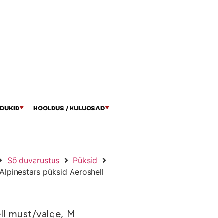
DUKID
HOOLDUS / KULUOSAD
▼
▼
Sõiduvarustus
Püksid
Alpinestars püksid Aeroshell
ll must/valge, M