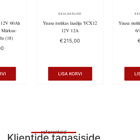
AKULAADIJAD
AK
 12V 60Ah
Yuasa nutikas laadija YCX12
Yuasa nuti
 Märkus:
12V 12A
6/
du (18)
€
215,00
00
RVI
LISA KORVI
LI
referentsid
Klientide tagasiside