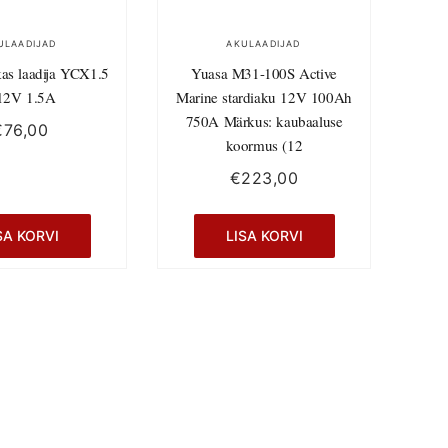
ULAADIJAD
AKULAADIJAD
kas laadija YCX1.5
Yuasa M31-100S Active
12V 1.5A
Marine stardiaku 12V 100Ah
750A Märkus: kaubaaluse
€
76,00
koormus (12
€
223,00
SA KORVI
LISA KORVI