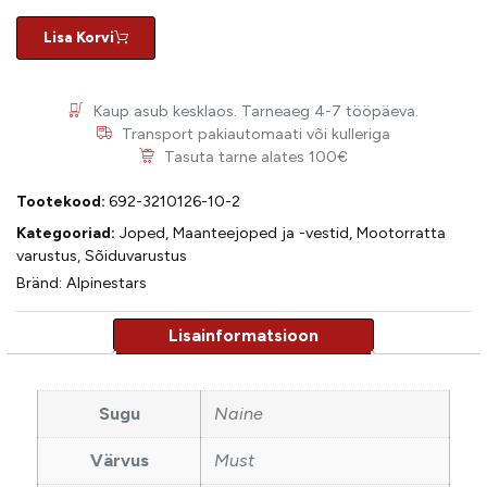
Lisa Korvi
Kaup asub kesklaos. Tarneaeg 4-7 tööpäeva.
Transport pakiautomaati või kulleriga
Tasuta tarne alates 100€
Tootekood:
692-3210126-10-2
Kategooriad:
Joped
,
Maanteejoped ja -vestid
,
Mootorratta
varustus
,
Sõiduvarustus
Bränd:
Alpinestars
Sugu
Naine
Värvus
Must