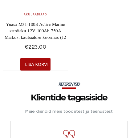
AKULAADIJAD
Yuasa M31-100S Active Marine
stardiaku 12V 100Ah 750A
Märkus: kaubaaluse koormus (12
€
223,00
LISA KORVI
REFERENTSID
Klientide tagasiside
Meie kliendid meie toodetest ja teenustest