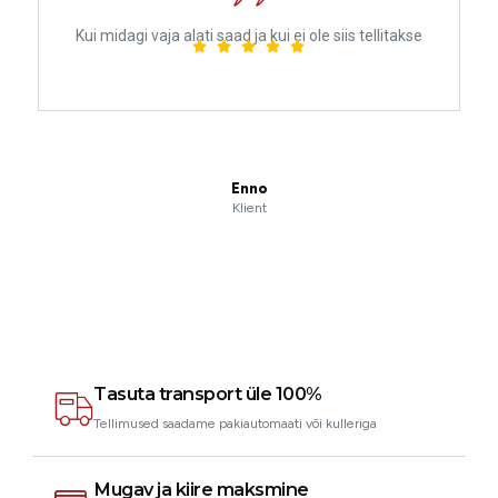
Kui midagi vaja alati saad ja kui ei ole siis tellitakse
G
h
v
Enno
Klient
Tasuta transport üle 100%
Tellimused saadame pakiautomaati või kulleriga
Mugav ja kiire maksmine