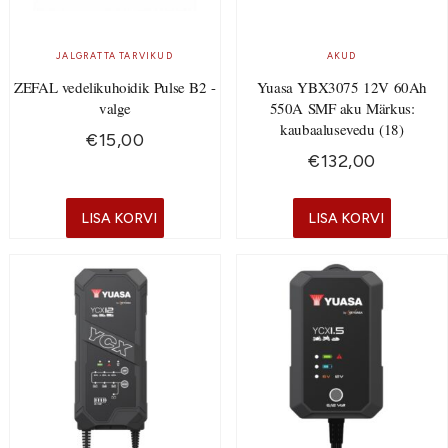
JALGRATTA TARVIKUD
AKUD
ZEFAL vedelikuhoidik Pulse B2 -
Yuasa YBX3075 12V 60Ah
valge
550A SMF aku Märkus:
kaubaalusevedu (18)
€
15,00
€
132,00
LISA KORVI
LISA KORVI