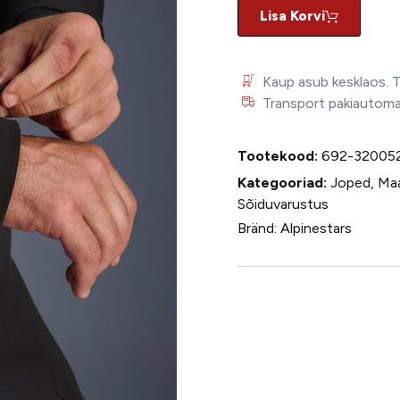
Lisa Korvi
Kaup asub kesklaos. 
Transport pakiautomaat
Tootekood:
692-32005
Kategooriad:
Joped
,
Maa
Sõiduvarustus
Bränd:
Alpinestars