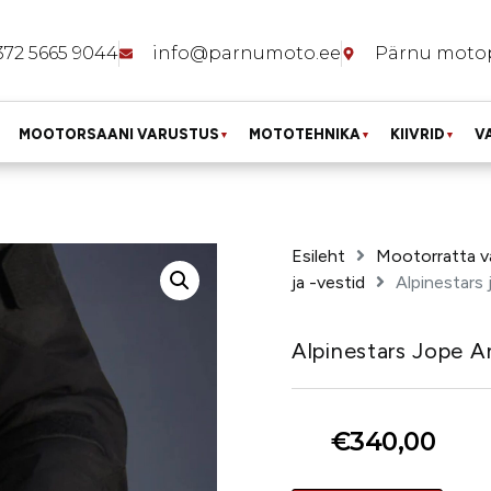
372 5665 9044
info@parnumoto.ee
Pärnu moto
MOOTORSAANI VARUSTUS
MOTOTEHNIKA
KIIVRID
V
▼
▼
▼
Esileht
Mootorratta v
ja -vestid
Alpinestars
Alpinestars Jope A
€
340,00