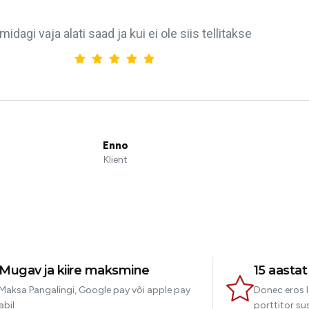
midagi vaja alati saad ja kui ei ole siis tellitakse
Enno
Klient
Mugav ja kiire maksmine
15 aasta
Maksa Pangalingi, Google pay või apple pay
Donec eros l
abil
porttitor sus