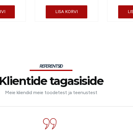
RVI
LISA KORVI
LI
REFERENTSID
Klientide tagasiside
Meie kliendid meie toodetest ja teenustest