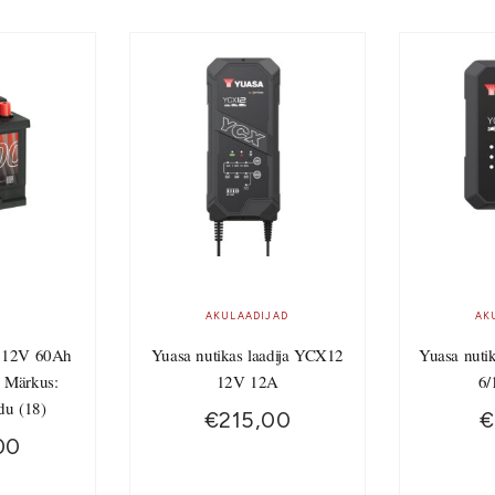
AKULAADIJAD
AK
 12V 60Ah
Yuasa nutikas laadija YCX12
Yuasa nuti
 Märkus:
12V 12A
6/
du (18)
€
215,00
€
00