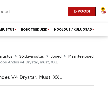
0
E-POODI
pood
ARUSTUS
ROBOTNIIDUKID
HOOLDUS / KULUOSAD
▼
▼
▼
arustus
Sõiduvarustus
Joped
Maanteejoped
 jope Andes v4 Drystar, must, XXL
ndes V4 Drystar, Must, XXL