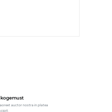
Gara
ol
t kogemust
aoreet auctor nostra in platea
cipit.