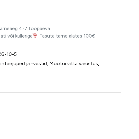
Tarneaeg 4-7 tööpäeva.
i või kulleriga
Tasuta tarne alates 100€
26-10-5
nteejoped ja -vestid
,
Mootorratta varustus
,