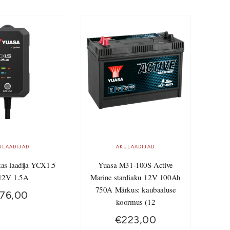
ULAADIJAD
AKULAADIJAD
kas laadija YCX1.5
Yuasa M31-100S Active
12V 1.5A
Marine stardiaku 12V 100Ah
750A Märkus: kaubaaluse
76,00
koormus (12
€
223,00