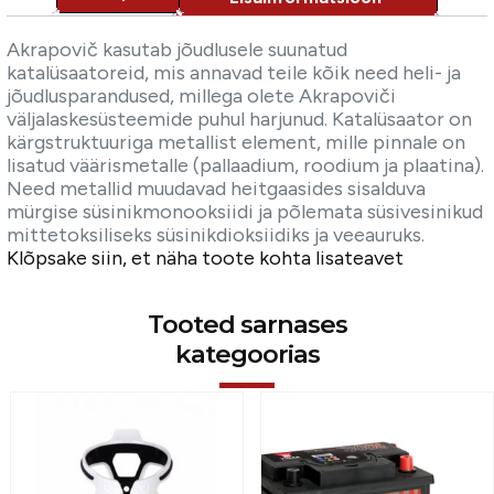
Description
Akrapovič kasutab jõudlusele suunatud
katalüsaatoreid, mis annavad teile kõik need heli- ja
jõudlusparandused, millega olete Akrapoviči
väljalaskesüsteemide puhul harjunud. Katalüsaator on
kärgstruktuuriga metallist element, mille pinnale on
lisatud väärismetalle (pallaadium, roodium ja plaatina).
Need metallid muudavad heitgaasides sisalduva
mürgise süsinikmonooksiidi ja põlemata süsivesinikud
mittetoksiliseks süsinikdioksiidiks ja veeauruks.
Klõpsake siin, et näha toote kohta lisateavet
Tooted sarnases
kategoorias