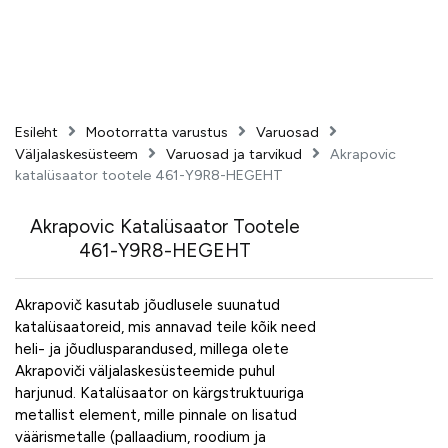
Esileht
Mootorratta varustus
Varuosad
Väljalaskesüsteem
Varuosad ja tarvikud
Akrapovic
katalüsaator tootele 461-Y9R8-HEGEHT
Akrapovic Katalüsaator Tootele
461-Y9R8-HEGEHT
Akrapovič kasutab jõudlusele suunatud
katalüsaatoreid, mis annavad teile kõik need
heli- ja jõudlusparandused, millega olete
Akrapoviči väljalaskesüsteemide puhul
harjunud. Katalüsaator on kärgstruktuuriga
metallist element, mille pinnale on lisatud
väärismetalle (pallaadium, roodium ja