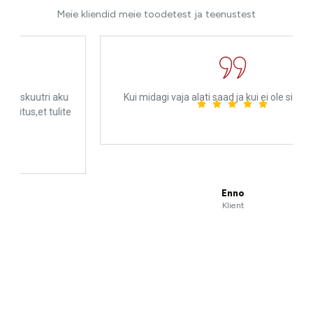
Meie kliendid meie toodetest ja teenustest
u
Kui midagi vaja alati saad ja kui ei ole siis tellitakse
te
Enno
Klient