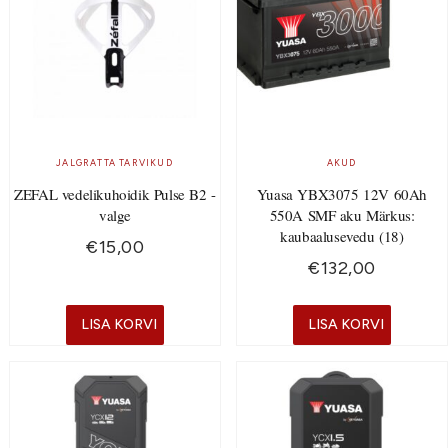
JALGRATTA TARVIKUD
AKUD
ZEFAL vedelikuhoidik Pulse B2 -
Yuasa YBX3075 12V 60Ah
valge
550A SMF aku Märkus:
kaubaalusevedu (18)
€
15,00
€
132,00
LISA KORVI
LISA KORVI