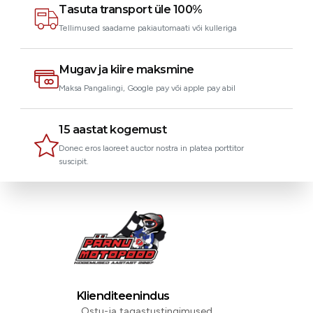
Tasuta transport üle 100%
Tellimused saadame pakiautomaati või kulleriga
Mugav ja kiire maksmine
Maksa Pangalingi, Google pay või apple pay abil
15 aastat kogemust
Donec eros laoreet auctor nostra in platea porttitor
suscipit.
Klienditeenindus
Ostu-ja tagastustingimused