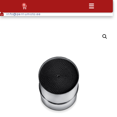
+372
☰
0
5665
9044
info@parnumoto.ee