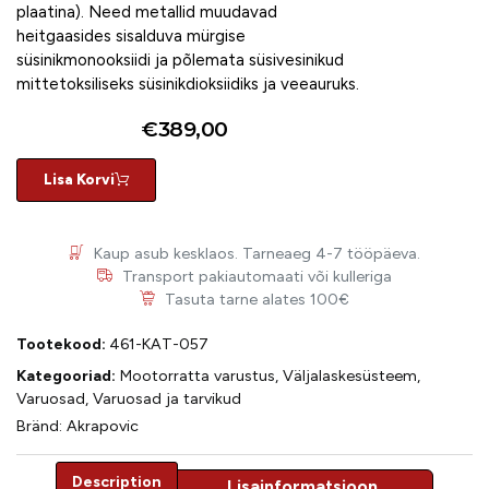
plaatina). Need metallid muudavad
heitgaasides sisalduva mürgise
süsinikmonooksiidi ja põlemata süsivesinikud
mittetoksiliseks süsinikdioksiidiks ja veeauruks.
€
389,00
Lisa Korvi
Kaup asub kesklaos. Tarneaeg 4-7 tööpäeva.
Transport pakiautomaati või kulleriga
Tasuta tarne alates 100€
Tootekood:
461-KAT-057
Kategooriad:
Mootorratta varustus
,
Väljalaskesüsteem
,
Varuosad
,
Varuosad ja tarvikud
Bränd:
Akrapovic
Description