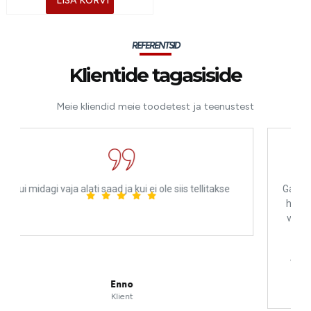
LISA KORVI
REFERENTSID
Klientide tagasiside
Meie kliendid meie toodetest ja teenustest
siis tellitakse
Garaaž ja mehaanika päästsid mind pärast suur
hädaolukorras. Professionaalne ja inimlik! Ole
väga tänulik, ilma nende teadmisteta oleksin 
ilma oma mootorrattata Prantsusmaale ta
tulnud. Ma ei sooviks, et keegi nende teenu
vajaks, aga rikke korral on see koht, kus Eestis