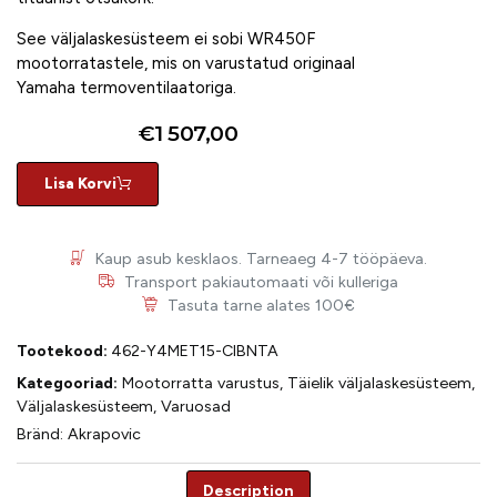
See väljalaskesüsteem ei sobi WR450F
mootorratastele, mis on varustatud originaal
Yamaha termoventilaatoriga.
€
1 507,00
Lisa Korvi
Kaup asub kesklaos. Tarneaeg 4-7 tööpäeva.
Transport pakiautomaati või kulleriga
Tasuta tarne alates 100€
Tootekood:
462-Y4MET15-CIBNTA
Kategooriad:
Mootorratta varustus
,
Täielik väljalaskesüsteem
,
Väljalaskesüsteem
,
Varuosad
Bränd:
Akrapovic
Description