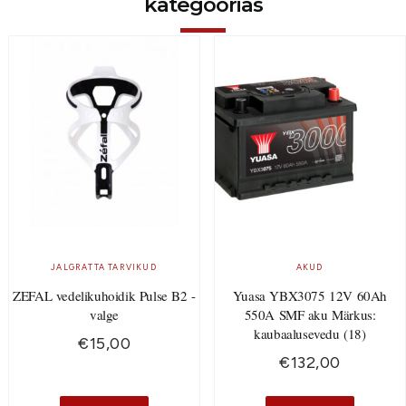
kategoorias
JALGRATTA TARVIKUD
AKUD
ZEFAL vedelikuhoidik Pulse B2 -
Yuasa YBX3075 12V 60Ah
valge
550A SMF aku Märkus:
kaubaalusevedu (18)
€
15,00
€
132,00