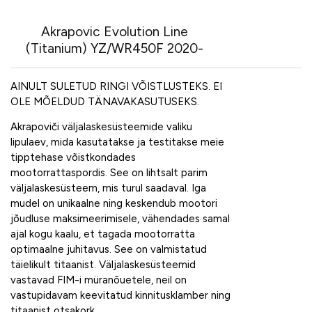
Akrapovic Evolution Line
(Titanium) YZ/WR450F 2020-
AINULT SULETUD RINGI VÕISTLUSTEKS. EI
OLE MÕELDUD TÄNAVAKASUTUSEKS.
Akrapoviči väljalaskesüsteemide valiku
lipulaev, mida kasutatakse ja testitakse meie
tipptehase võistkondades
mootorrattaspordis. See on lihtsalt parim
väljalaskesüsteem, mis turul saadaval. Iga
mudel on unikaalne ning keskendub mootori
jõudluse maksimeerimisele, vähendades samal
ajal kogu kaalu, et tagada mootorratta
optimaalne juhitavus. See on valmistatud
täielikult titaanist. Väljalaskesüsteemid
vastavad FIM-i müranõuetele, neil on
vastupidavam keevitatud kinnitusklamber ning
titaanist otsakork.