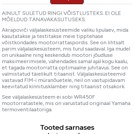
Description
AINULT SULETUD RINGI VÕISTLUSTEKS. EI OLE
MÕELDUD TÄNAVAKASUTUSEKS.
Akrapoviči väljalaskesüsteemide valiku lipulaev, mida
kasutatakse ja testitakse meie tipptehase
võistkondades mootorrattaspordis. See on lihtsalt
parim väljalaskesüsteem, mis turul saadaval. Iga mudel
on unikaalne ning keskendub mootori jõudluse
maksimeerimisele, vähendades samal ajal kogu kaalu,
et tagada mootorratta optimaalne juhitavus. See on
valmistatud täielikult titaanist. Väljalaskesüsteemid
vastavad FIM-i müranõuetele, neil on vastupidavam
keevitatud kinnitusklamber ning titaanist otsakork.
See väljalaskesüsteem ei sobi WR450F
mootorratastele, mis on varustatud originaal Yamaha
termoventilaatoriga.
Tooted sarnases