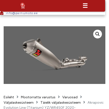
+372
☰
0
5665
9044
info@parnumoto.ee
Esileht
Mootorratta varustus
Varuosad
Väljalaskesüsteem
Täielik väljalaskesüsteem
Akrapovic
Evolution Line (Titanium) YZ/WR450F 2020-