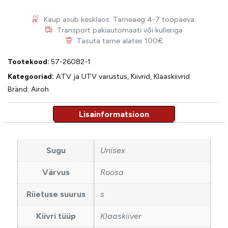
Kaup asub kesklaos. Tarneaeg 4-7 tööpäeva.
Transport pakiautomaati või kulleriga
Tasuta tarne alates 100€
Tootekood:
57-26082-1
Kategooriad:
ATV ja UTV varustus
,
Kiivrid
,
Klaaskiivrid
Bränd:
Airoh
Sugu
Unisex
Värvus
Roosa
Riietuse suurus
s
Kiivri tüüp
Klaaskiiver