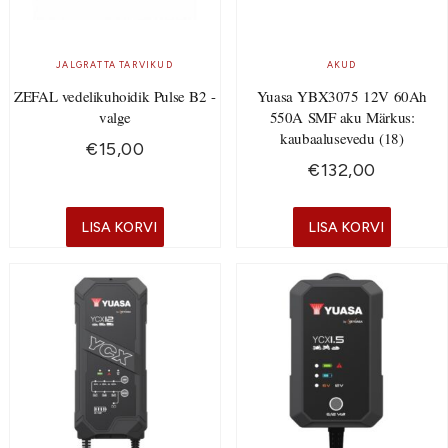
JALGRATTA TARVIKUD
AKUD
ZEFAL vedelikuhoidik Pulse B2 -
Yuasa YBX3075 12V 60Ah
valge
550A SMF aku Märkus:
kaubaalusevedu (18)
€
15,00
€
132,00
LISA KORVI
LISA KORVI