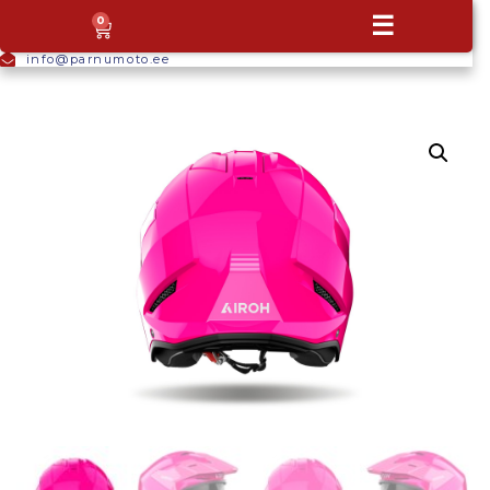
+372
☰
0
5665
9044
info@parnumoto.ee