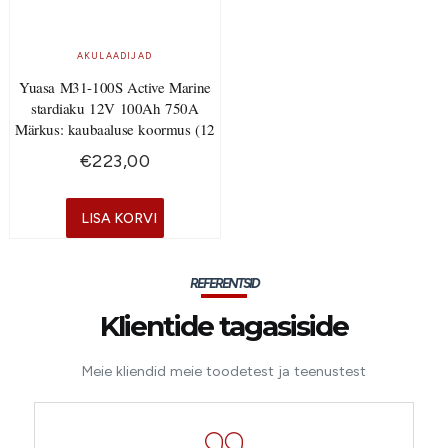
AKULAADIJAD
Yuasa M31-100S Active Marine
stardiaku 12V 100Ah 750A
Märkus: kaubaaluse koormus (12
€
223,00
LISA KORVI
REFERENTSID
Klientide tagasiside
Meie kliendid meie toodetest ja teenustest