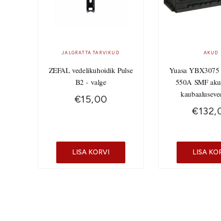
JALGRATTA TARVIKUD
AKUD
ZEFAL vedelikuhoidik Pulse
Yuasa YBX3075
B2 - valge
550A SMF aku
kaubaaluseve
€
15,00
€
132,
LISA KORVI
LISA KO