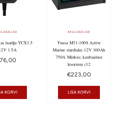
ULAADIJAD
AKULAADIJAD
kas laadija YCX1.5
Yuasa M31-100S Active
12V 1.5A
Marine stardiaku 12V 100Ah
750A Märkus: kaubaaluse
76,00
koormus (12
€
223,00
SA KORVI
LISA KORVI