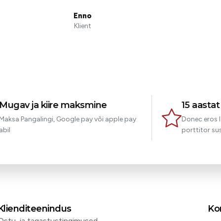
Enno
Klient
Mugav ja kiire maksmine
15 aasta
Maksa Pangalingi, Google pay või apple pay
Donec eros l
abil
porttitor sus
Klienditeenindus
Ko
Ostu-ja tagastustingimused