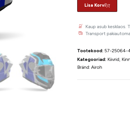
Lisa Korvi
Kaup asub kesklaos. 
Transport pakiautomaat
Tootekood:
57-25064-
Kategooriad:
Kiivrid
,
Kinn
Bränd:
Airoh