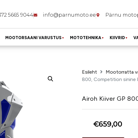
372 5665 9044
info@parnumoto.ee
Pärnu moto
MOOTORSAANI VARUSTUS
MOTOTEHNIKA
KIIVRID
V
▼
▼
▼
Esileht
Mootorratta v
800, Competition sinine lä
Airoh Kiiver GP 800
€
659,00