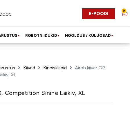
0
E-POODI
pood
ARUSTUS
ROBOTNIIDUKID
HOOLDUS / KULUOSAD
▼
▼
▼
arustus
Kiivrid
Kinnisklapid
Airoh kiiver GP
ikiv, XL
, Competition Sinine Läikiv, XL