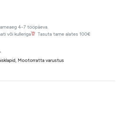
Tarneaeg 4-7 tööpäeva.
i või kulleriga
Tasuta tarne alates 100€
4
isklapid
,
Mootorratta varustus