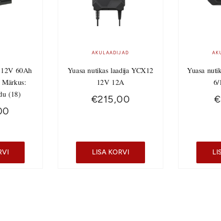
AKULAADIJAD
AK
 12V 60Ah
Yuasa nutikas laadija YCX12
Yuasa nuti
 Märkus:
12V 12A
6/
du (18)
€
215,00
€
00
RVI
LISA KORVI
LI