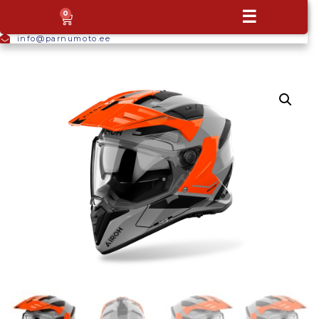
+372
☰
0
5665
9044
info@parnumoto.ee