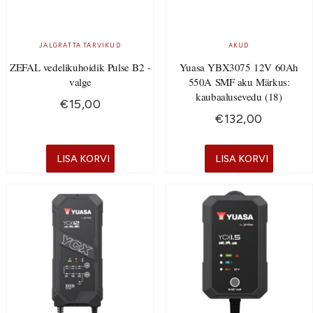
JALGRATTA TARVIKUD
AKUD
ZEFAL vedelikuhoidik Pulse B2 -
Yuasa YBX3075 12V 60Ah
valge
550A SMF aku Märkus:
kaubaalusevedu (18)
€
15,00
€
132,00
LISA KORVI
LISA KORVI