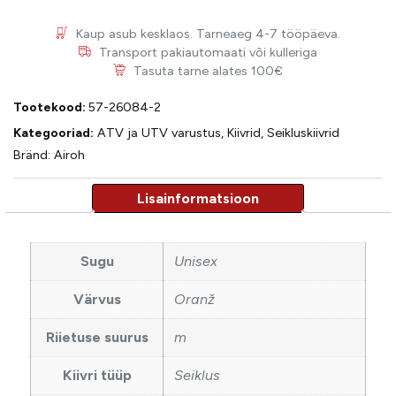
Kaup asub kesklaos. Tarneaeg 4-7 tööpäeva.
Transport pakiautomaati või kulleriga
Tasuta tarne alates 100€
Tootekood:
57-26084-2
Kategooriad:
ATV ja UTV varustus
,
Kiivrid
,
Seikluskiivrid
Bränd:
Airoh
Sugu
Unisex
Värvus
Oranž
Riietuse suurus
m
Kiivri tüüp
Seiklus