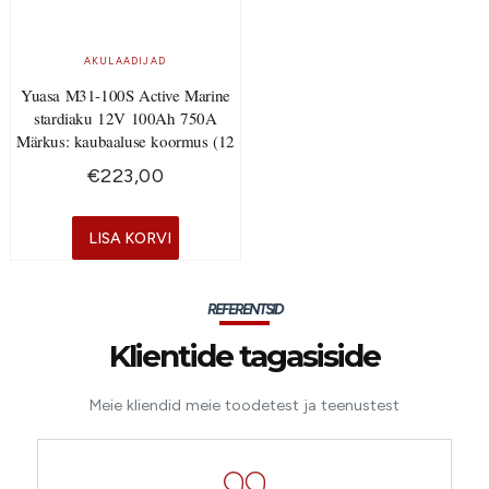
AKULAADIJAD
Yuasa M31-100S Active Marine
stardiaku 12V 100Ah 750A
Märkus: kaubaaluse koormus (12
€
223,00
LISA KORVI
REFERENTSID
Klientide tagasiside
Meie kliendid meie toodetest ja teenustest