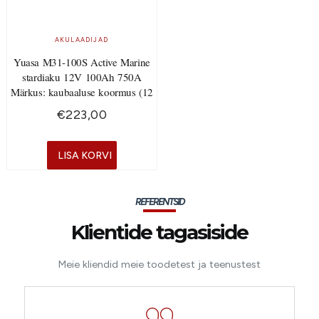
AKULAADIJAD
Yuasa M31-100S Active Marine
stardiaku 12V 100Ah 750A
Märkus: kaubaaluse koormus (12
€
223,00
LISA KORVI
REFERENTSID
Klientide tagasiside
Meie kliendid meie toodetest ja teenustest