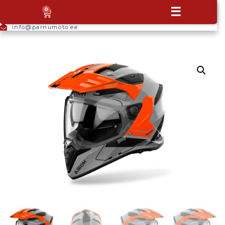
+372
☰
0
5665
9044
info@parnumoto.ee