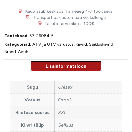
Kaup asub kesklaos. Tarneaeg 4-7 tööpäeva.
Transport pakiautomaati või kulleriga
Tasuta tarne alates 100€
Tootekood:
57-26084-5
Kategooriad:
ATV ja UTV varustus
,
Kiivrid
,
Seikluskiivrid
Bränd:
Airoh
Sugu
Unisex
Värvus
Oranž
Riietuse suurus
XXL
Kiivri tüüp
Seiklus