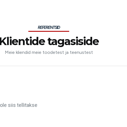
REFERENTSID
Klientide tagasiside
Meie kliendid meie toodetest ja teenustest
iket hädaolukorras. Professionaalne ja inimlik! Olen neil
smaale tagasi tulnud. Ma ei sooviks, et keegi nende teenu
koht, kus Eestis olla.