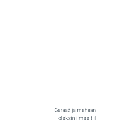
e väga tänulik, ilma nende teadmisteta
seid vajaks, aga rikke korral on see