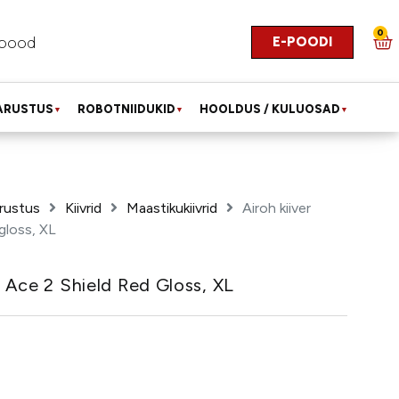
0
E-POODI
pood
ARUSTUS
ROBOTNIIDUKID
HOOLDUS / KULUOSAD
▼
▼
▼
rustus
Kiivrid
Maastikukiivrid
Airoh kiiver
gloss, XL
r Ace 2 Shield Red Gloss, XL