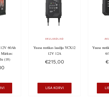
AKULAADIJAD
AK
 12V 60Ah
Yuasa nutikas laadija YCX12
Yuasa nuti
 Märkus:
12V 12A
6/
du (18)
€
215,00
€
00
RVI
LISA KORVI
LI