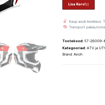
Lisa Korvi
Kaup asub kesklaos. 
Transport pakiautomaat
Tootekood:
57-26009-
Kategooriad:
ATV ja UT
Bränd:
Airoh