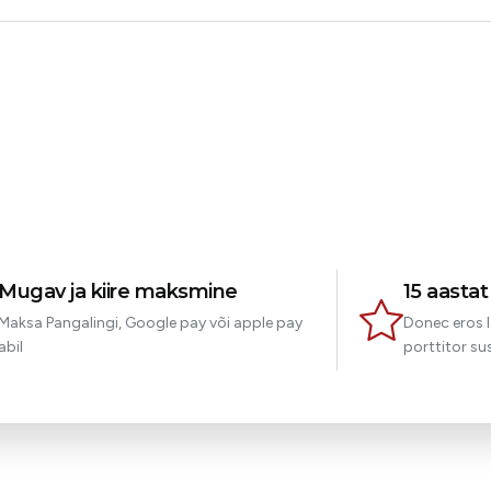
Joseph
Klient
Mugav ja kiire maksmine
15 aasta
Maksa Pangalingi, Google pay või apple pay
Donec eros l
abil
porttitor sus