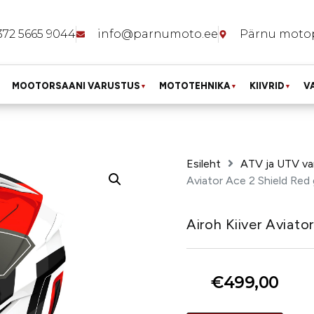
372 5665 9044
info@parnumoto.ee
Pärnu moto
MOOTORSAANI VARUSTUS
MOTOTEHNIKA
KIIVRID
V
▼
▼
▼
Esileht
ATV ja UTV va
Aviator Ace 2 Shield Red 
Airoh Kiiver Aviato
€
499,00