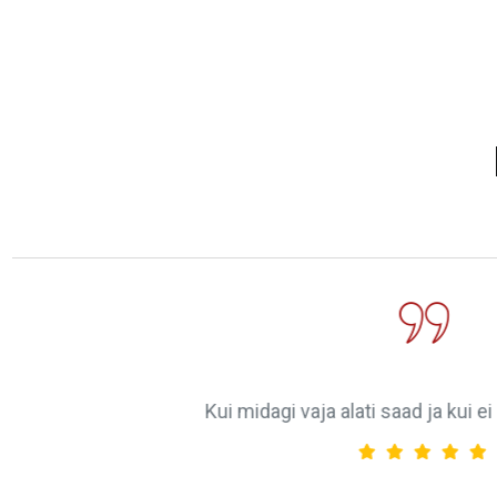
Garaaž ja mehaanika päästsid mind pärast suurt r
oleksin ilmselt ilma oma mootorrattata Prantsu