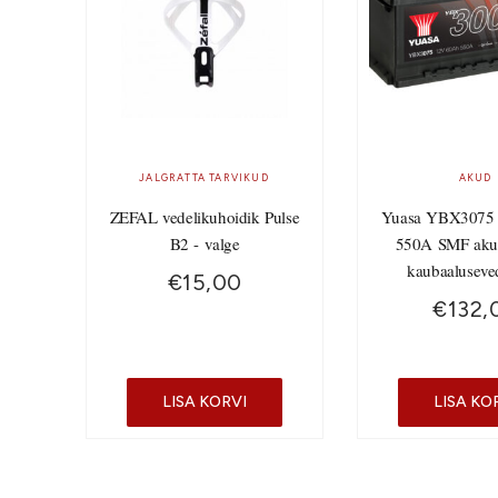
JALGRATTA TARVIKUD
AKUD
ZEFAL vedelikuhoidik Pulse
Yuasa YBX3075
B2 - valge
550A SMF aku
kaubaaluseve
€
15,00
€
132,
LISA KORVI
LISA KO