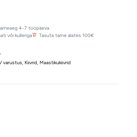
Tarneaeg 4-7 tööpäeva.
i või kulleriga
Tasuta tarne alates 100€
4
V varustus
,
Kiivrid
,
Maastikukiivrid