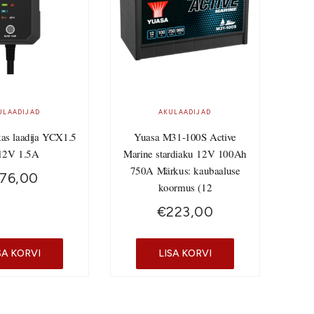
ULAADIJAD
AKULAADIJAD
kas laadija YCX1.5
Yuasa M31-100S Active
12V 1.5A
Marine stardiaku 12V 100Ah
750A Märkus: kaubaaluse
76,00
koormus (12
€
223,00
SA KORVI
LISA KORVI