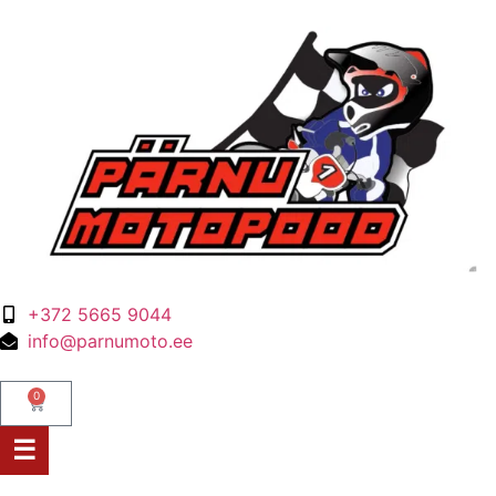
+372 5665 9044
info@parnumoto.ee
0
☰