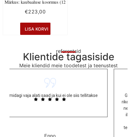
Märkus: kaubaaluse koormus (12
€
223,00
LISA KORVI
referentsid
Klientide tagasiside
Meie kliendid meie toodetest ja teenustest
llitakse
Garaaž ja mehaanika päästsid mind pärast suurt
riket hädaolukorras. Professionaalne ja inimlik! Olen
neile väga tänulik, ilma nende teadmisteta oleksin
ilmselt ilma oma mootorrattata Prantsusmaale
tagasi tulnud. Ma ei sooviks, et keegi nende
teenuseid vajaks, aga rikke korral on see koht, kus
Eestis olla.